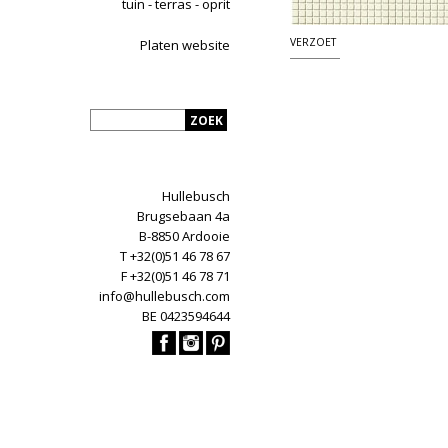
tuin - terras - oprit
VERZOET
Platen website
Hullebusch
Brugsebaan 4a
B-8850 Ardooie
T +32(0)51 46 78 67
F +32(0)51 46 78 71
info@hullebusch.com
BE 0423594644