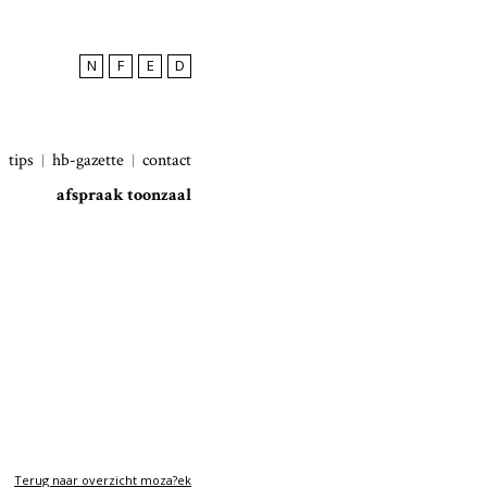
N
F
E
D
tips
hb-gazette
contact
afspraak toonzaal
Terug naar overzicht moza?ek