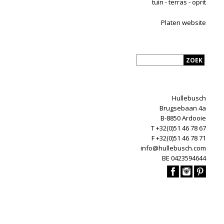
tuin - terras - oprit
Platen website
Hullebusch
Brugsebaan 4a
B-8850 Ardooie
T +32(0)51 46 78 67
F +32(0)51 46 78 71
info@hullebusch.com
BE 0423594644