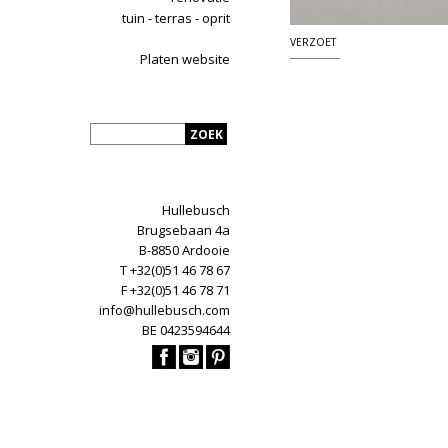
tuin - terras - oprit
VERZOET
Platen website
Hullebusch
Brugsebaan 4a
B-8850 Ardooie
T +32(0)51 46 78 67
F +32(0)51 46 78 71
info@hullebusch.com
BE 0423594644