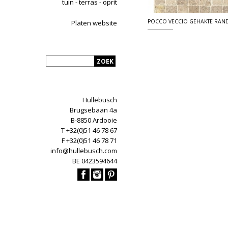
tuin - terras - oprit
POCCO VECCIO GEHAKTE RAN
Platen website
Hullebusch
Brugsebaan 4a
B-8850 Ardooie
T +32(0)51 46 78 67
F +32(0)51 46 78 71
info@hullebusch.com
BE 0423594644