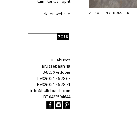
tuin - terras - oprit
VERZOET EN GEBORSTELD
Platen website
Hullebusch
Brugsebaan 4a
B-8850 Ardooie
T +32(0)51 46 78 67
F +32(0)51 46 78 71
info@hullebusch.com
BE 0423594644