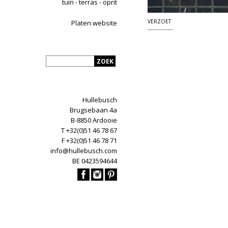
tuin - terras - oprit
VERZOET
Platen website
Hullebusch
Brugsebaan 4a
B-8850 Ardooie
T +32(0)51 46 78 67
F +32(0)51 46 78 71
info@hullebusch.com
BE 0423594644