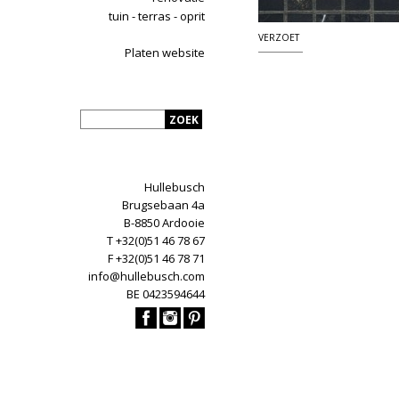
tuin - terras - oprit
VERZOET
Platen website
Hullebusch
Brugsebaan 4a
B-8850 Ardooie
T +32(0)51 46 78 67
F +32(0)51 46 78 71
info@hullebusch.com
BE 0423594644