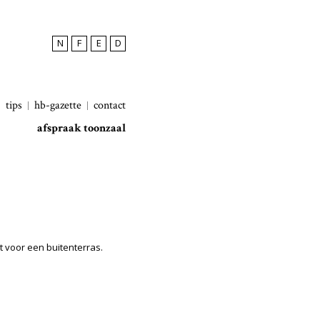
N
F
E
D
tips
hb-gazette
contact
afspraak toonzaal
t voor een buitenterras.