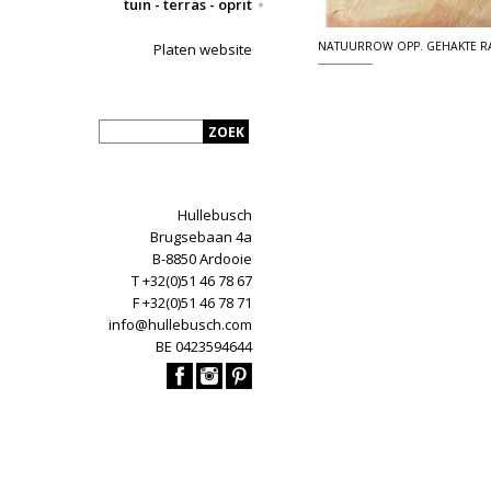
tuin - terras - oprit
NATUURROW OPP. GEHAKTE 
Platen website
Hullebusch
Brugsebaan 4a
B-8850 Ardooie
T +32(0)51 46 78 67
F +32(0)51 46 78 71
info@hullebusch.com
BE 0423594644