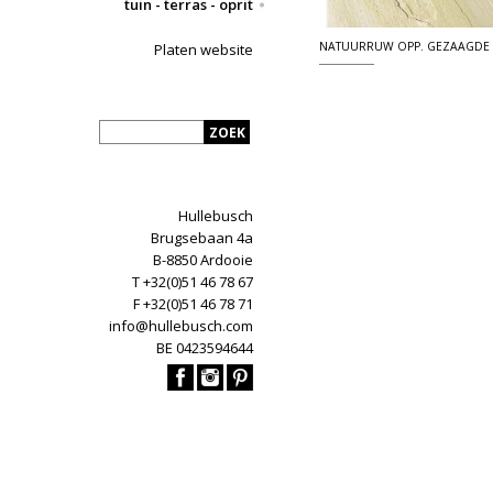
tuin - terras - oprit
NATUURRUW OPP. GEZAAGDE
Platen website
Hullebusch
Brugsebaan 4a
B-8850 Ardooie
T +32(0)51 46 78 67
F +32(0)51 46 78 71
info@hullebusch.com
BE 0423594644