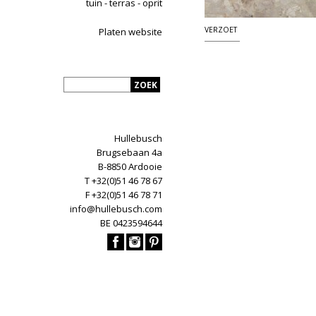
tuin - terras - oprit
VERZOET
Platen website
Hullebusch
Brugsebaan 4a
B-8850 Ardooie
T +32(0)51 46 78 67
F +32(0)51 46 78 71
info@hullebusch.com
BE 0423594644