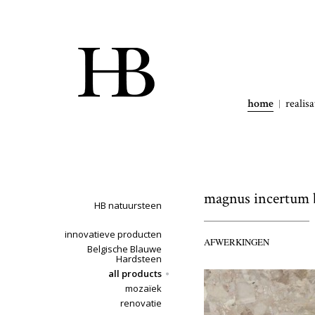
home
realisa
magnus incertum 
HB natuursteen
innovatieve producten
AFWERKINGEN
Belgische Blauwe
Hardsteen
all products
mozaïek
renovatie