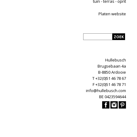
tuin - terras - oprit
Platen website
Hullebusch
Brugsebaan 4a
B-8850 Ardooie
T +32(0)51 46 78 67
F +32(0)51 46 78 71
info@hullebusch.com
BE 0423594644