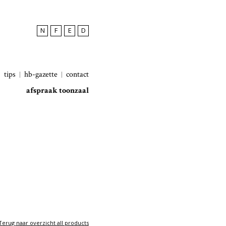
N
F
E
D
tips
hb-gazette
contact
afspraak toonzaal
Terug naar overzicht all products