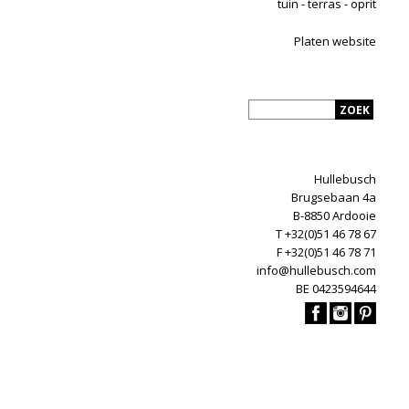
tuin - terras - oprit
Platen website
Hullebusch
Brugsebaan 4a
B-8850 Ardooie
T +32(0)51 46 78 67
F +32(0)51 46 78 71
info@hullebusch.com
BE 0423594644