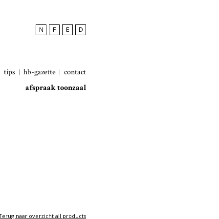
N
F
E
D
tips
hb-gazette
contact
afspraak toonzaal
Terug naar overzicht all products