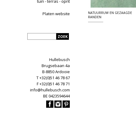
tuin - terras - oprit
NATUURRUW EN GEZAAGDE
Platen website
RANDEN
Hullebusch
Brugsebaan 4a
B-8850 Ardooie
T +32(0)51 46 78 67
F +32(0)51 46 78 71
info@hullebusch.com
BE 0423594644