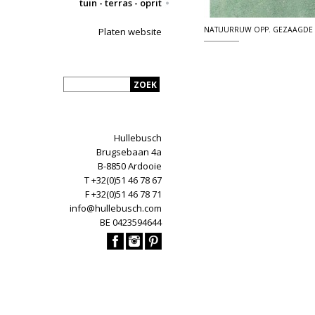
tuin - terras - oprit
NATUURRUW OPP. GEZAAGDE
Platen website
Hullebusch
Brugsebaan 4a
B-8850 Ardooie
T +32(0)51 46 78 67
F +32(0)51 46 78 71
info@hullebusch.com
BE 0423594644