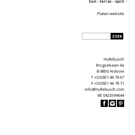
tuin - terras - oprit
Platen website
Hullebusch
Brugsebaan 4a
B-8850 Ardooie
T +32(0)51 46 78 67
F +32(0)51 46 78 71
info@hullebusch.com
BE 0423594644