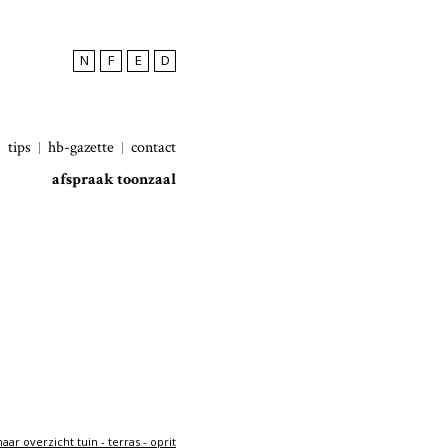
N
F
E
D
tips
hb-gazette
contact
afspraak toonzaal
aar overzicht tuin - terras - oprit