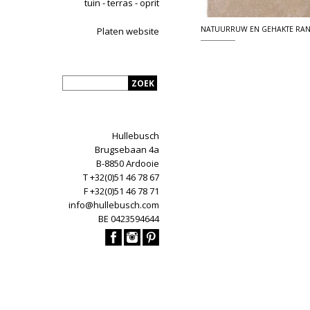
tuin - terras - oprit
NATUURRUW EN GEHAKTE RA
Platen website
Hullebusch
Brugsebaan 4a
B-8850 Ardooie
T +32(0)51 46 78 67
F +32(0)51 46 78 71
info@hullebusch.com
BE 0423594644