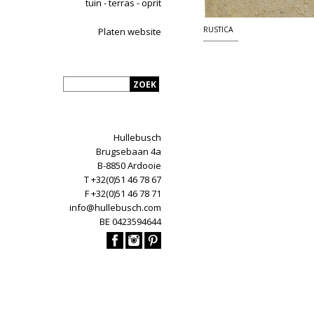
tuin - terras - oprit
RUSTICA
Platen website
Hullebusch
Brugsebaan 4a
B-8850 Ardooie
T +32(0)51 46 78 67
F +32(0)51 46 78 71
info@hullebusch.com
BE 0423594644