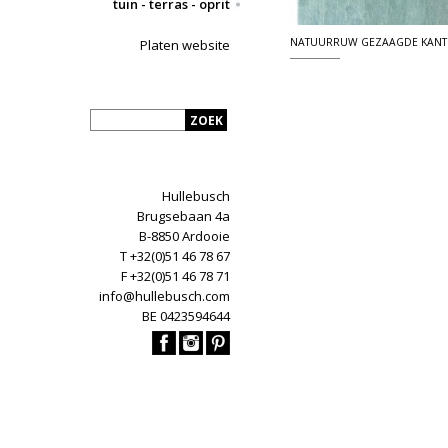
tuin - terras - oprit
NATUURRUW GEZAAGDE KANT
Platen website
Hullebusch
Brugsebaan 4a
B-8850 Ardooie
T +32(0)51 46 78 67
F +32(0)51 46 78 71
info@hullebusch.com
BE 0423594644