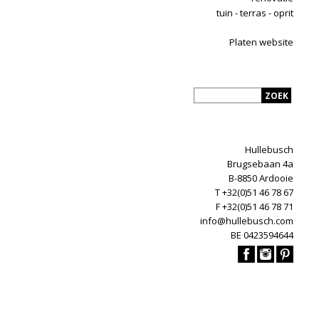
tuin - terras - oprit
Platen website
Hullebusch
Brugsebaan 4a
B-8850 Ardooie
T +32(0)51 46 78 67
F +32(0)51 46 78 71
info@hullebusch.com
BE 0423594644