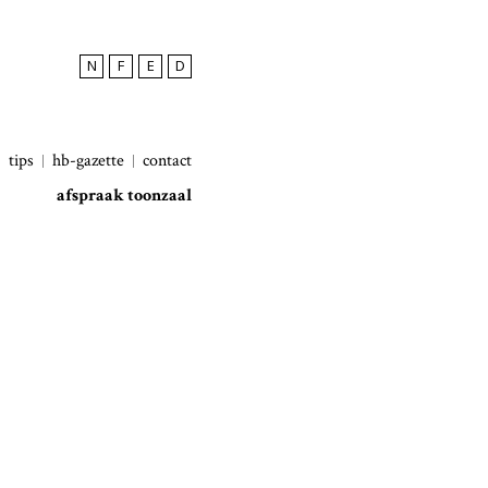
N
F
E
D
tips
hb-gazette
contact
afspraak toonzaal