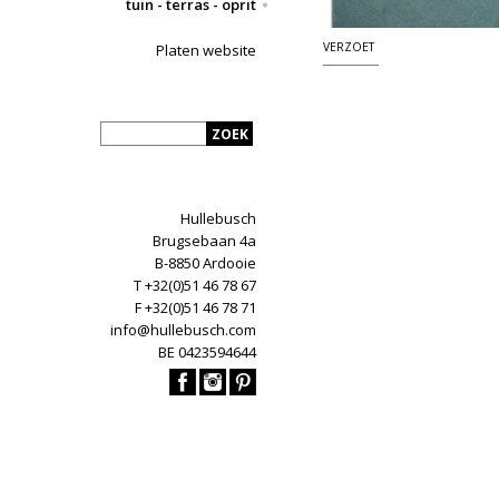
tuin - terras - oprit
VERZOET
Platen website
Hullebusch
Brugsebaan 4a
B-8850 Ardooie
T +32(0)51 46 78 67
F +32(0)51 46 78 71
info@hullebusch.com
BE 0423594644