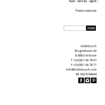
tuin - terras - oprit
Platen website
Hullebusch
Brugsebaan 4a
B-8850 Ardooie
T +32(0)51 46 78 67
F +32(0)51 46 78 71
info@hullebusch.com
BE 0423594644