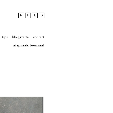
N
F
E
D
tips
hb-gazette
contact
afspraak toonzaal