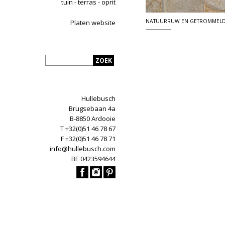
tuin - terras - oprit
NATUURRUW EN GETROMMEL
Platen website
Hullebusch
Brugsebaan 4a
B-8850 Ardooie
T +32(0)51 46 78 67
F +32(0)51 46 78 71
info@hullebusch.com
BE 0423594644