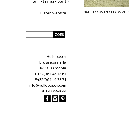
tuin - terras - oprit
NATUURRUW EN GETROMMEL
Platen website
Hullebusch
Brugsebaan 4a
B-8850 Ardooie
T +32(0)51 46 78 67
F +32(0)51 46 78 71
info@hullebusch.com
BE 0423594644