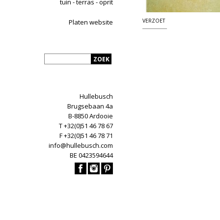
tuin - terras - oprit
VERZOET
Platen website
Hullebusch
Brugsebaan 4a
B-8850 Ardooie
T +32(0)51 46 78 67
F +32(0)51 46 78 71
info@hullebusch.com
BE 0423594644