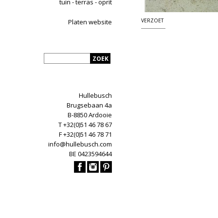
tuin - terras - oprit
VERZOET
Platen website
Hullebusch
Brugsebaan 4a
B-8850 Ardooie
T +32(0)51 46 78 67
F +32(0)51 46 78 71
info@hullebusch.com
BE 0423594644