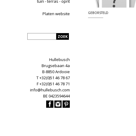
tuin - terras - oprit
GEBORSTELD
Platen website
Hullebusch
Brugsebaan 4a
B-8850 Ardooie
T +32(0)51 46 78 67
F +32(0)51 46 78 71
info@hullebusch.com
BE 0423594644