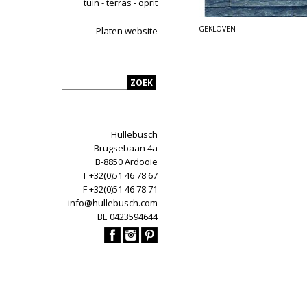
tuin - terras - oprit
GEKLOVEN
Platen website
Hullebusch
Brugsebaan 4a
B-8850 Ardooie
T +32(0)51 46 78 67
F +32(0)51 46 78 71
info@hullebusch.com
BE 0423594644