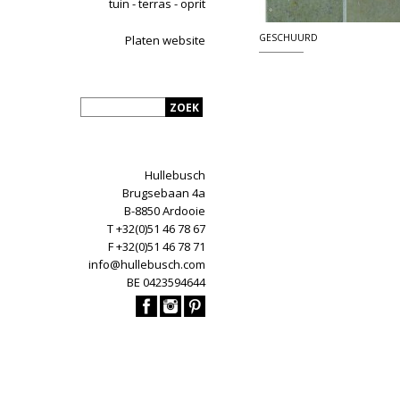
tuin - terras - oprit
GESCHUURD
Platen website
Hullebusch
Brugsebaan 4a
B-8850 Ardooie
T +32(0)51 46 78 67
F +32(0)51 46 78 71
info@hullebusch.com
BE 0423594644