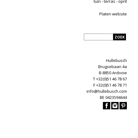
tuin - terras - oprit
Platen website
Hullebusch
Brugsebaan 4a
B-8850 Ardooie
T +32(0)51 46 78 67
F +32(0)51 46 78 71
info@hullebusch.com
BE 0423594644