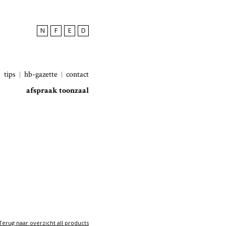
N
F
E
D
tips
hb-gazette
contact
afspraak toonzaal
Terug naar overzicht all products