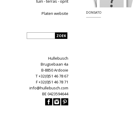
tuin - terras - oprit
DONSATO
Platen website
Hullebusch
Brugsebaan 4a
B-8850 Ardooie
T +32(0)51 46 78 67
F +32(0)51 46 78 71
info@hullebusch.com
BE 0423594644