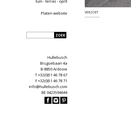
tuin - terras - oprit
VERZOET
Platen website
Hullebusch
Brugsebaan 4a
B-8850 Ardooie
T +32(0)51 46 78 67
F +32(0)51 46 78 71
info@hullebusch.com
BE 0423594644