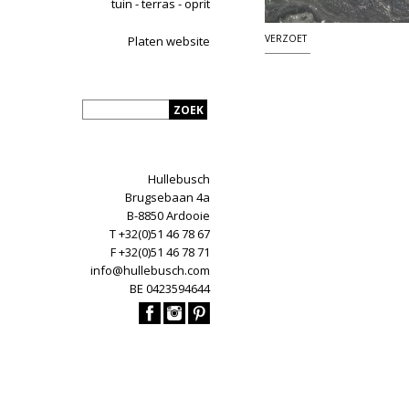
tuin - terras - oprit
VERZOET
Platen website
Hullebusch
Brugsebaan 4a
B-8850 Ardooie
T +32(0)51 46 78 67
F +32(0)51 46 78 71
info@hullebusch.com
BE 0423594644