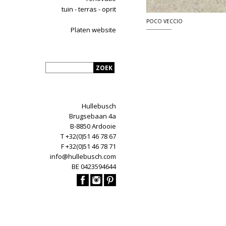
tuin - terras - oprit
POCO VECCIO
Platen website
Hullebusch
Brugsebaan 4a
B-8850 Ardooie
T +32(0)51 46 78 67
F +32(0)51 46 78 71
info@hullebusch.com
BE 0423594644