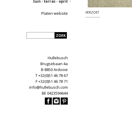
tuin - terras - oprit
VERZOET
Platen website
Hullebusch
Brugsebaan 4a
B-8850 Ardooie
T +32(0)51 46 78 67
F +32(0)51 46 78 71
info@hullebusch.com
BE 0423594644