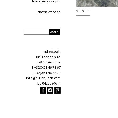
tuin - terras - oprit
VERZOET
Platen website
Hullebusch
Brugsebaan 4a
B-8850 Ardooie
T +32(0)51 46 78 67
F +32(0)51 46 78 71
info@hullebusch.com
BE 0423594644