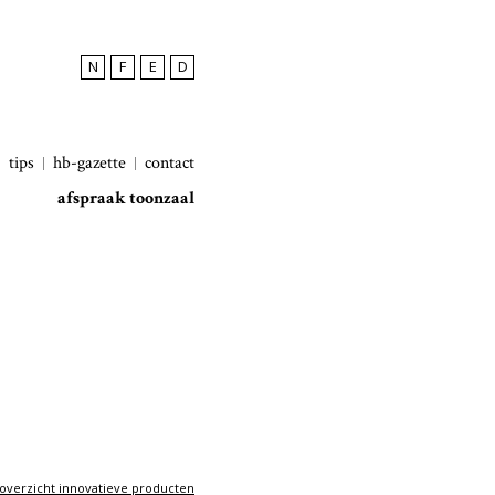
N
F
E
D
tips
hb-gazette
contact
afspraak toonzaal
overzicht innovatieve producten