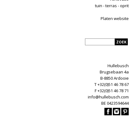
tuin - terras - oprit
Platen website
Hullebusch
Brugsebaan 4a
B-8850 Ardooie
T +32(0)51 46 78 67
F +32(0)51 46 78 71
info@hullebusch.com
BE 0423594644