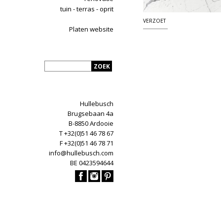
tuin - terras - oprit
VERZOET
Platen website
Hullebusch
Brugsebaan 4a
B-8850 Ardooie
T +32(0)51 46 78 67
F +32(0)51 46 78 71
info@hullebusch.com
BE 0423594644