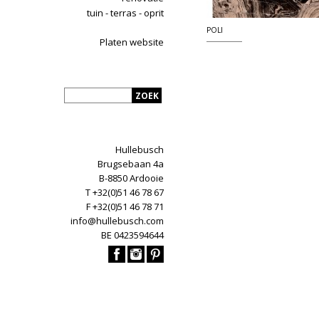
tuin - terras - oprit
POLI
Platen website
Hullebusch
Brugsebaan 4a
B-8850 Ardooie
T +32(0)51 46 78 67
F +32(0)51 46 78 71
info@hullebusch.com
BE 0423594644