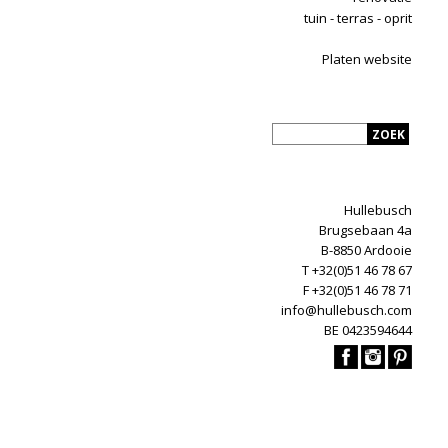
tuin - terras - oprit
Platen website
Hullebusch
Brugsebaan 4a
B-8850 Ardooie
T +32(0)51 46 78 67
F +32(0)51 46 78 71
info@hullebusch.com
BE 0423594644