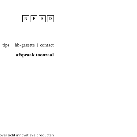
N
F
E
D
tips
hb-gazette
contact
afspraak toonzaal
overzicht innovatieve producten