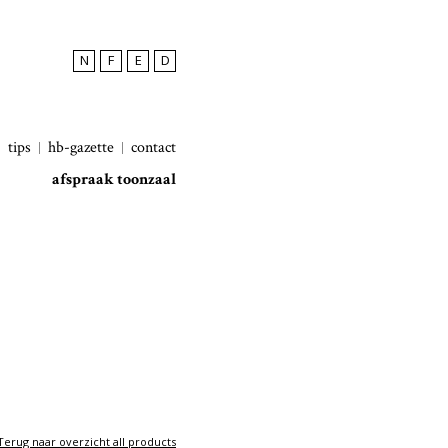
N
F
E
D
tips
hb-gazette
contact
afspraak toonzaal
Terug naar overzicht all products