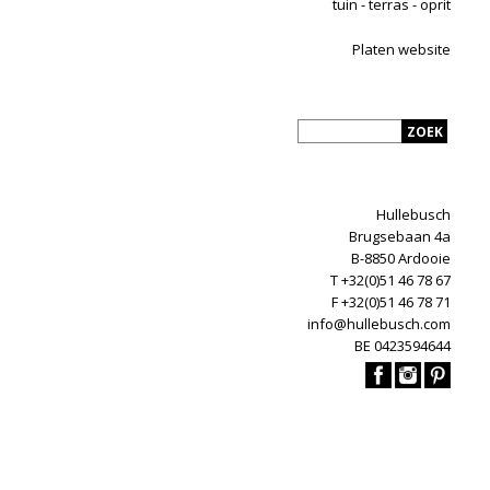
tuin - terras - oprit
Platen website
Hullebusch
Brugsebaan 4a
B-8850 Ardooie
T +32(0)51 46 78 67
F +32(0)51 46 78 71
info@hullebusch.com
BE 0423594644