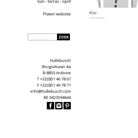
tuin - terras - oprit
POLI
Platen website
Hullebusch
Brugsebaan 4a
B-8850 Ardooie
T +32(0)51 46 78 67
F +32(0)51 46 78 71
info@hullebusch.com
BE 0423594644