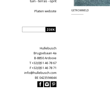
tuin - terras - oprit
GETROMMELD
Platen website
Hullebusch
Brugsebaan 4a
B-8850 Ardooie
T +32(0)51 46 78 67
F +32(0)51 46 78 71
info@hullebusch.com
BE 0423594644