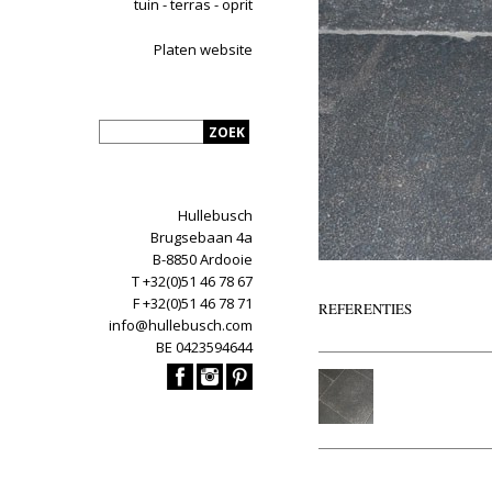
tuin - terras - oprit
Platen website
Hullebusch
Brugsebaan 4a
B-8850 Ardooie
T +32(0)51 46 78 67
F +32(0)51 46 78 71
REFERENTIES
info@hullebusch.com
BE 0423594644