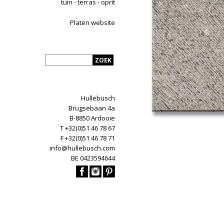
tuin - terras - oprit
Platen website
Hullebusch
Brugsebaan 4a
B-8850 Ardooie
T +32(0)51 46 78 67
F +32(0)51 46 78 71
info@hullebusch.com
BE 0423594644