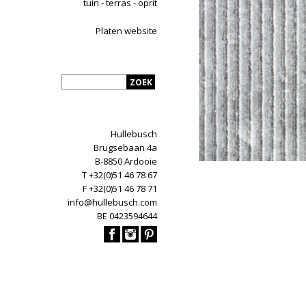
tuin - terras - oprit
Platen website
Hullebusch
Brugsebaan 4a
B-8850 Ardooie
T +32(0)51 46 78 67
F +32(0)51 46 78 71
info@hullebusch.com
BE 0423594644