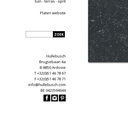
tuin - terras - oprit
Platen website
Hullebusch
Brugsebaan 4a
B-8850 Ardooie
T +32(0)51 46 78 67
F +32(0)51 46 78 71
info@hullebusch.com
BE 0423594644