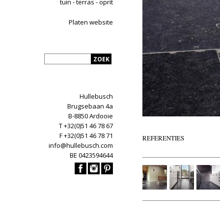
tuin - terras - oprit
Platen website
Hullebusch
Brugsebaan 4a
B-8850 Ardooie
T +32(0)51 46 78 67
F +32(0)51 46 78 71
REFERENTIES
info@hullebusch.com
BE 0423594644