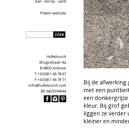
tuin - terras - oprit
Platen website
Hullebusch
Brugsebaan 4a
B-8850 Ardooie
T +32(0)51 46 78 67
F +32(0)51 46 78 71
Bij de afwerking
info@hullebusch.com
met een puntbeit
BE 0423594644
een donkergrijze 
kleur. Bij grof g
liggen ze verder u
kleiner en minder