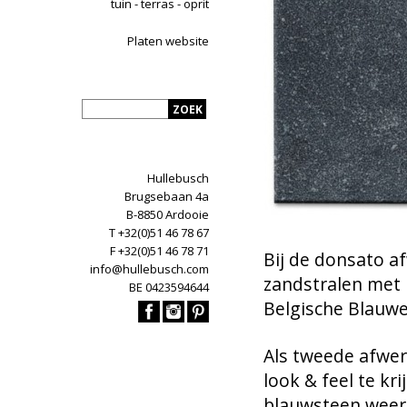
tuin - terras - oprit
Platen website
Hullebusch
Brugsebaan 4a
B-8850 Ardooie
T +32(0)51 46 78 67
F +32(0)51 46 78 71
Bij de donsato a
info@hullebusch.com
zandstralen met b
BE 0423594644
Belgische Blauwe
Als tweede afwer
look & feel te kr
blauwsteen weer